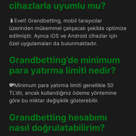
cihazlarla uyumlu mu?
📱
Evet! Grandbetting, mobil tarayıcılar
üzerinden mükemmel çalışacak şekilde optimize
edilmiştir. Ayrıca iOS ve Android cihazlar için
özel uygulamaları da bulunmaktadır.
Grandbetting’de minimum
para yatırma limiti nedir?
💸
Minimum para yatırma limiti genellikle 50
TL’dir, ancak kullandığınız ödeme yöntemine
göre bu miktar değişiklik gösterebilir.
Grandbetting hesabımı
nasıl doğrulatabilirim?