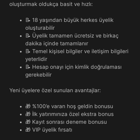
oluşturmak oldukça basit ve hızlı:
📝 18 yaşından büyük herkes üyelik
oluşturabilir
📝 Üyelik tamamen ücretsiz ve birkaç
dakika içinde tamamlanır
📝 Temel kişisel bilgiler ve iletişim bilgileri
yeterlidir
📝 Hesap onayı için kimlik doğrulaması
gerekebilir
Yeni üyelere özel sunulan avantajlar:
🎁 %100’e varan hoş geldin bonusu
🎁 İlk yatırımınıza özel ekstra bonus
🎁 Kayıt sonrası deneme bonusu
🎁 VIP üyelik fırsatı