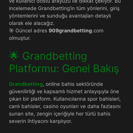
ve kullanıcı dostu arayüzü ile dikkat çekiyor. Bu
incelemede Grandbetting’in tüm yönlerini, giriş
yöntemlerini ve sunduğu avantajları detaylı
olarak ele alacağız.
🎯 Güncel adres
909grandbetting
.com
olmuştur.
🌟 Grandbetting
Platformu: Genel Bakış
Grandbetting
, online bahis sektöründe
güvenilirliği ve kapsamlı hizmet anlayışıyla öne
çıkan bir platform. Kullanıcılarına spor bahisleri,
canlı bahisler, casino oyunları ve daha fazlasını
sunan site, zengin içeriğiyle her türlü bahis
severin ihtiyacını karşılıyor.