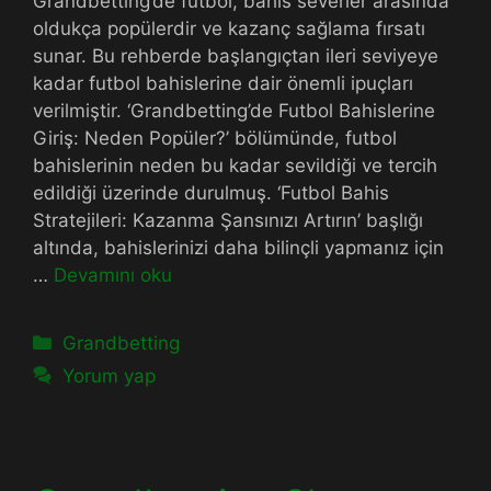
Grandbetting’de futbol, bahis severler arasında
oldukça popülerdir ve kazanç sağlama fırsatı
sunar. Bu rehberde başlangıçtan ileri seviyeye
kadar futbol bahislerine dair önemli ipuçları
verilmiştir. ‘Grandbetting’de Futbol Bahislerine
Giriş: Neden Popüler?’ bölümünde, futbol
bahislerinin neden bu kadar sevildiği ve tercih
edildiği üzerinde durulmuş. ‘Futbol Bahis
Stratejileri: Kazanma Şansınızı Artırın’ başlığı
altında, bahislerinizi daha bilinçli yapmanız için
…
Devamını oku
Kategoriler
Grandbetting
Yorum yap