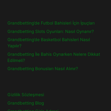
Grandbetting’de Futbol Bahisleri İçin İpuçları
Grandbetting Slots Oyunları: Nasıl Oynanır?
Grandbetting’de Basketbol Bahisleri Nasıl
Yapılır?
Grandbetting İle Bahis Oynarken Nelere Dikkat
Edilmeli?
Grandbetting Bonusları Nasıl Alınır?
Gizlilik Sözleşmesi
Grandbetting Blog