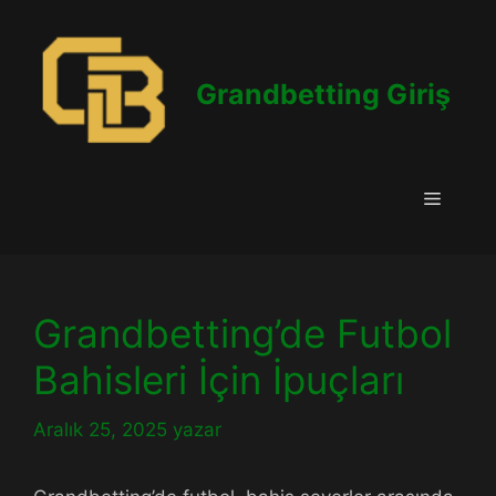
İçeriğe
atla
Grandbetting Giriş
Menü
Grandbetting’de Futbol
Bahisleri İçin İpuçları
Aralık 25, 2025
yazar