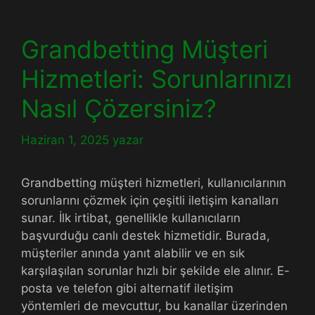
Grandbetting Müşteri
Hizmetleri: Sorunlarınızı
Nasıl Çözersiniz?
Haziran 1, 2025
yazar
Grandbetting müşteri hizmetleri, kullanıcılarının
sorunlarını çözmek için çeşitli iletişim kanalları
sunar. İlk irtibat, genellikle kullanıcıların
başvurduğu canlı destek hizmetidir. Burada,
müşteriler anında yanıt alabilir ve en sık
karşılaşılan sorunlar hızlı bir şekilde ele alınır. E-
posta ve telefon gibi alternatif iletişim
yöntemleri de mevcuttur, bu kanallar üzerinden