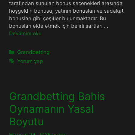
tarafından sunulan bonus seçenekleri arasında
hoşgeldin bonusu, yatırım bonusları ve sadakat
bonusları gibi çeşitler bulunmaktadır. Bu
bonusları elde etmek için belirli şartları …
Devamını oku
Kategoriler
Grandbetting
Yorum yap
Grandbetting Bahis
Oynamanın Yasal
Boyutu
Haziran 24, 2025
yazar