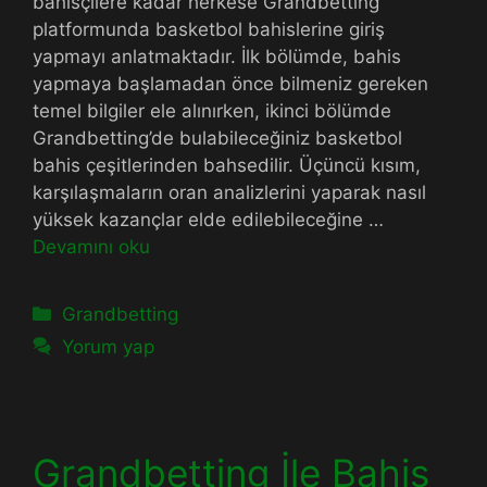
bahisçilere kadar herkese Grandbetting
platformunda basketbol bahislerine giriş
yapmayı anlatmaktadır. İlk bölümde, bahis
yapmaya başlamadan önce bilmeniz gereken
temel bilgiler ele alınırken, ikinci bölümde
Grandbetting’de bulabileceğiniz basketbol
bahis çeşitlerinden bahsedilir. Üçüncü kısım,
karşılaşmaların oran analizlerini yaparak nasıl
yüksek kazançlar elde edilebileceğine …
Devamını oku
Kategoriler
Grandbetting
Yorum yap
Grandbetting İle Bahis