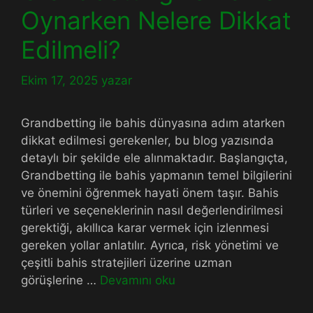
Oynarken Nelere Dikkat
Edilmeli?
Ekim 17, 2025
yazar
Grandbetting ile bahis dünyasına adım atarken
dikkat edilmesi gerekenler, bu blog yazısında
detaylı bir şekilde ele alınmaktadır. Başlangıçta,
Grandbetting ile bahis yapmanın temel bilgilerini
ve önemini öğrenmek hayati önem taşır. Bahis
türleri ve seçeneklerinin nasıl değerlendirilmesi
gerektiği, akıllıca karar vermek için izlenmesi
gereken yollar anlatılır. Ayrıca, risk yönetimi ve
çeşitli bahis stratejileri üzerine uzman
görüşlerine …
Devamını oku