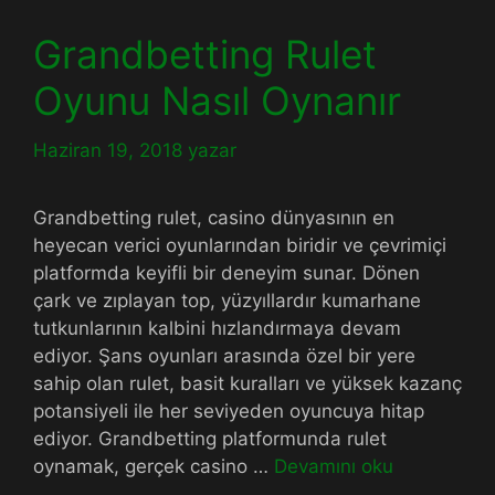
Grandbetting Rulet
Oyunu Nasıl Oynanır
Haziran 19, 2018
yazar
Grandbetting rulet, casino dünyasının en
heyecan verici oyunlarından biridir ve çevrimiçi
platformda keyifli bir deneyim sunar. Dönen
çark ve zıplayan top, yüzyıllardır kumarhane
tutkunlarının kalbini hızlandırmaya devam
ediyor. Şans oyunları arasında özel bir yere
sahip olan rulet, basit kuralları ve yüksek kazanç
potansiyeli ile her seviyeden oyuncuya hitap
ediyor. Grandbetting platformunda rulet
oynamak, gerçek casino …
Devamını oku