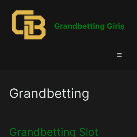
İçeriğe
atla
Grandbetting Giriş
Menü
Grandbetting
Grandbetting Slot