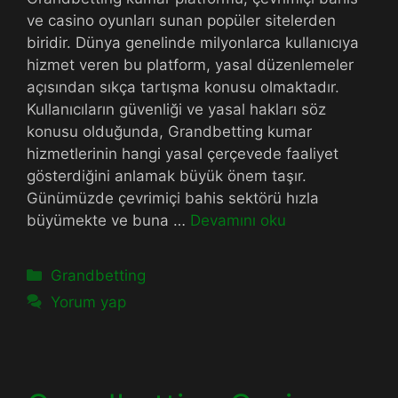
ve casino oyunları sunan popüler sitelerden
biridir. Dünya genelinde milyonlarca kullanıcıya
hizmet veren bu platform, yasal düzenlemeler
açısından sıkça tartışma konusu olmaktadır.
Kullanıcıların güvenliği ve yasal hakları söz
konusu olduğunda, Grandbetting kumar
hizmetlerinin hangi yasal çerçevede faaliyet
gösterdiğini anlamak büyük önem taşır.
Günümüzde çevrimiçi bahis sektörü hızla
büyümekte ve buna …
Devamını oku
Kategoriler
Grandbetting
Yorum yap