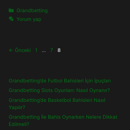
Kategoriler
Grandbetting
Yorum yap
Sayfa
Sayfa
Sayfa
←
Önceki
1
…
7
8
Grandbetting’de Futbol Bahisleri İçin İpuçları
Grandbetting Slots Oyunları: Nasıl Oynanır?
Grandbetting’de Basketbol Bahisleri Nasıl
Yapılır?
Grandbetting İle Bahis Oynarken Nelere Dikkat
Edilmeli?