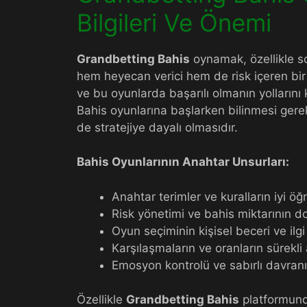
Bilgileri Ve Önemi
Grandbetting Bahis
oynamak, özellikle so
hem heyecan verici hem de risk içeren bir 
ve bu oyunlarda başarılı olmanın yollarını
Bahis oyunlarına başlarken bilinmesi ger
de stratejiye dayalı olmasıdır.
Bahis Oyunlarının Anahtar Unsurları:
Anahtar terimler ve kuralların iyi öğ
Risk yönetimi ve bahis miktarının d
Oyun seçiminin kişisel beceri ve ilg
Karşılaşmaların ve oranların sürekli
Emosyon kontrolü ve sabırlı davran
Özellikle
Grandbetting Bahis
platformund