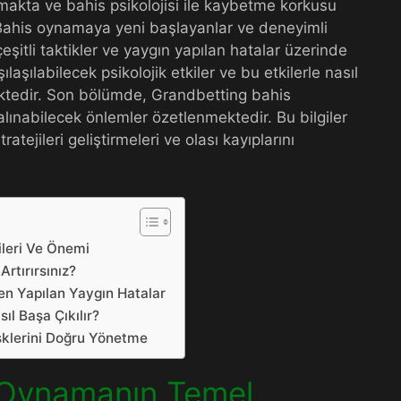
ulmakta ve bahis psikolojisi ile kaybetme korkusu
 Bahis oynamaya yeni başlayanlar ve deneyimli
şitli taktikler ve yaygın yapılan hatalar üzerinde
aşılabilecek psikolojik etkiler ve bu etkilerle nasıl
ektedir. Son bölümde, Grandbetting bahis
lınabilecek önlemler özetlenmektedir. Bu bilgiler
ratejileri geliştirmeleri ve olası kayıplarını
leri Ve Önemi
Artırırsınız?
en Yapılan Yaygın Hatalar
ıl Başa Çıkılır?
klerini Doğru Yönetme
 Oynamanın Temel