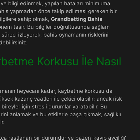
m ve bilgi edinmek, yapılan hataları minimuma
 bahis yapmadan önce takip edilmesi gereken bir
lgilere sahip olmak,
Grandbetting Bahis
önem taşır. Bu bilgiler doğrultusunda sağlam
his süreci izleyerek, bahis oynamanın risklerini
debilirsiniz.
aybetme Korkusu İle Nasıl
amanın heyecanı kadar, kaybetme korkusu da
üksek kazanç vaatleri ile çekici olabilir; ancak risk
 bireyler için stresli durumlar yaratabilir. Bu
rini anlamak ve bu etkilerle başa çıkmak, sağlıklı
r.
ça rastlanan bir durumdur ve bazen ‘kayıp avcılığı’