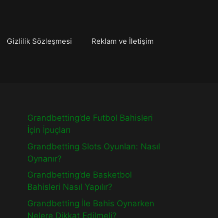
Gizlilik Sözleşmesi
Reklam ve İletişim
Grandbetting’de Futbol Bahisleri
İçin İpuçları
Grandbetting Slots Oyunları: Nasıl
Oynanır?
Grandbetting’de Basketbol
Bahisleri Nasıl Yapılır?
Grandbetting İle Bahis Oynarken
Nelere Dikkat Edilmeli?