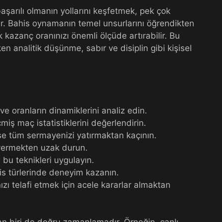
şarılı olmanın yollarını keşfetmek, pek çok
dir. Bahis oynamanın temel unsurlarını öğrendikten
 kazanç oranınızı önemli ölçüde artırabilir. Bu
rken analitik düşünme, sabır ve disiplin gibi kişisel
ve oranların dinamiklerini analiz edin.
iş maç istatistiklerini değerlendirin.
ise tüm sermayenizi yatırmaktan kaçının.
r vermekten uzak durun.
 bu teknikleri uygulayın.
ahis türlerinde deneyim kazanın.
zı telafi etmek için acele kararlar almaktan