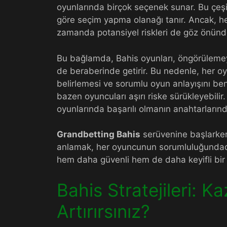
oyunlarında birçok seçenek sunar. Bu çeşitli
göre seçim yapma olanağı tanır. Ancak, h
zamanda potansiyel riskleri de göz önünd
Bu bağlamda, Bahis oyunları, öngörülemey
de beraberinde getirir. Bu nedenle, her 
belirlemesi ve sorumlu oyun anlayışını b
bazen oyuncuları aşırı riske sürükleyebilir
oyunlarında başarılı olmanın anahtarlarında
Grandbetting Bahis
serüvenine başlarken,
anlamak, her oyuncunun sorumluluğundadır
hem daha güvenli hem de daha keyifli bir
Bahis Stratejileri: K
Artırırsınız?