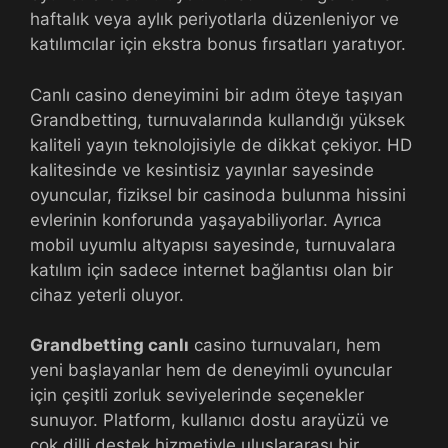
haftalık veya aylık periyotlarla düzenleniyor ve
katılımcılar için ekstra bonus fırsatları yaratıyor.
Canlı casino deneyimini bir adım öteye taşıyan
Grandbetting, turnuvalarında kullandığı yüksek
kaliteli yayın teknolojisiyle de dikkat çekiyor. HD
kalitesinde ve kesintisiz yayınlar sayesinde
oyuncular, fiziksel bir casinoda bulunma hissini
evlerinin konforunda yaşayabiliyorlar. Ayrıca
mobil uyumlu altyapısı sayesinde, turnuvalara
katılım için sadece internet bağlantısı olan bir
cihaz yeterli oluyor.
Grandbetting canlı
casino turnuvaları, hem
yeni başlayanlar hem de deneyimli oyuncular
için çeşitli zorluk seviyelerinde seçenekler
sunuyor. Platform, kullanıcı dostu arayüzü ve
çok dilli destek hizmetiyle uluslararası bir