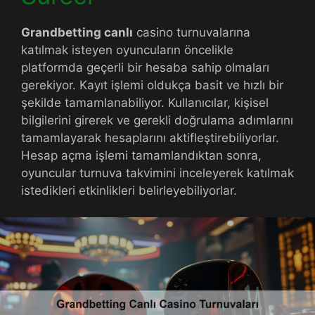
Grandbetting canlı
casino turnuvalarına
katılmak isteyen oyuncuların öncelikle
platformda geçerli bir hesaba sahip olmaları
gerekiyor. Kayıt işlemi oldukça basit ve hızlı bir
şekilde tamamlanabiliyor. Kullanıcılar, kişisel
bilgilerini girerek ve gerekli doğrulama adımlarını
tamamlayarak hesaplarını aktifleştirebiliyorlar.
Hesap açma işlemi tamamlandıktan sonra,
oyuncular turnuva takvimini inceleyerek katılmak
istedikleri etkinlikleri belirleyebiliyorlar.