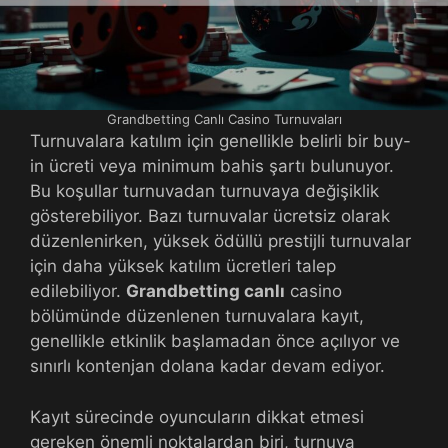
Grandbetting Canlı Casino Turnuvaları
Turnuvalara katılım için genellikle belirli bir buy-
in ücreti veya minimum bahis şartı bulunuyor.
Bu koşullar turnuvadan turnuvaya değişiklik
gösterebiliyor. Bazı turnuvalar ücretsiz olarak
düzenlenirken, yüksek ödüllü prestijli turnuvalar
için daha yüksek katılım ücretleri talep
edilebiliyor.
Grandbetting canlı
casino
bölümünde düzenlenen turnuvalara kayıt,
genellikle etkinlik başlamadan önce açılıyor ve
sınırlı kontenjan dolana kadar devam ediyor.
Kayıt sürecinde oyuncuların dikkat etmesi
gereken önemli noktalardan biri, turnuva