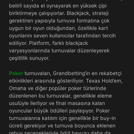
belirli sayıda el oynayarak en yüksek çipi
biriktirmeye çalışıyorlar. Blackjack, strateji
gerektiren yapısıyla turnuva formatına çok
uygun bir oyun olduğundan, özellikle kart
oyunlarını seven kullanıcılar tarafından tercih
ediliyor. Platform, farklı blackjack
varyasyonlarında turnuvalar düzenleyerek
çeşitlilik sunuyor.
Poker
turnuvaları, Grandbetting’in en rekabetçi
etkinlikleri arasında gösteriliyor. Texas Hold’em,
Omaha ve diğer popüler poker türlerinde
düzenlenen bu turnuvalar, genellikle eleme
usulüyle ilerliyor ve final masasına kalan
oyuncular büyük ödülleri paylaşıyor. Poker
turnuvalarına katılım için genellikle bir buy-in
ücreti gerekiyor ve turnuva boyunca eklenen
rebuy seçenekleriyle ödül havuzu daha da