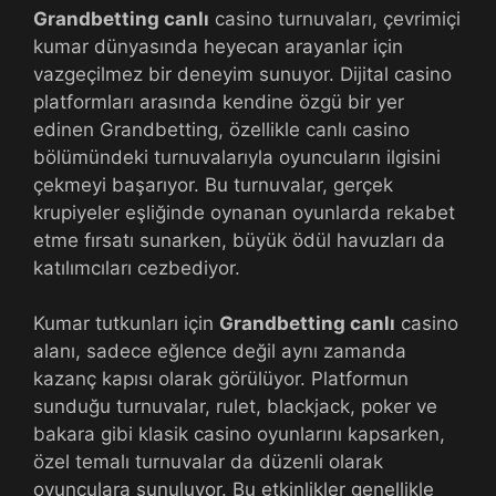
Grandbetting canlı
casino turnuvaları, çevrimiçi
kumar dünyasında heyecan arayanlar için
vazgeçilmez bir deneyim sunuyor. Dijital casino
platformları arasında kendine özgü bir yer
edinen Grandbetting, özellikle canlı casino
bölümündeki turnuvalarıyla oyuncuların ilgisini
çekmeyi başarıyor. Bu turnuvalar, gerçek
krupiyeler eşliğinde oynanan oyunlarda rekabet
etme fırsatı sunarken, büyük ödül havuzları da
katılımcıları cezbediyor.
Kumar tutkunları için
Grandbetting canlı
casino
alanı, sadece eğlence değil aynı zamanda
kazanç kapısı olarak görülüyor. Platformun
sunduğu turnuvalar, rulet, blackjack, poker ve
bakara gibi klasik casino oyunlarını kapsarken,
özel temalı turnuvalar da düzenli olarak
oyunculara sunuluyor. Bu etkinlikler genellikle