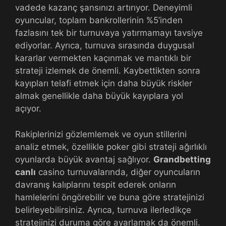
vadede kazanç şansınızı artırıyor. Deneyimli
oyuncular, toplam bankrollerinin %5’inden
fazlasını tek bir turnuvaya yatırmamayı tavsiye
ediyorlar. Ayrıca, turnuva sırasında duygusal
kararlar vermekten kaçınmak ve mantıklı bir
strateji izlemek de önemli. Kaybettikten sonra
kayıpları telafi etmek için daha büyük riskler
almak genellikle daha büyük kayıplara yol
açıyor.
Rakiplerinizi gözlemlemek ve oyun stillerini
analiz etmek, özellikle poker gibi strateji ağırlıklı
oyunlarda büyük avantaj sağlıyor.
Grandbetting
canlı
casino turnuvalarında, diğer oyuncuların
davranış kalıplarını tespit ederek onların
hamlelerini öngörebilir ve buna göre stratejinizi
belirleyebilirsiniz. Ayrıca, turnuva ilerledikçe
stratejinizi duruma göre ayarlamak da önemli.