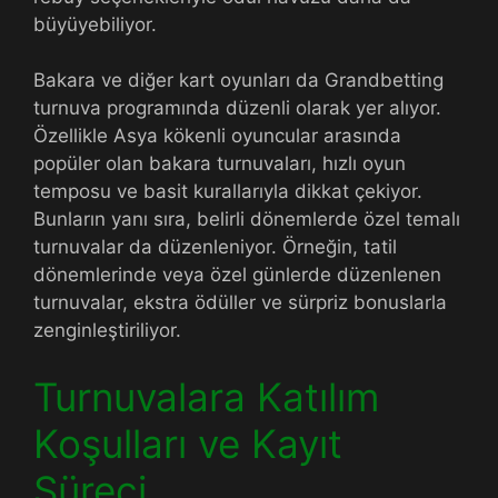
büyüyebiliyor.
Bakara ve diğer kart oyunları da Grandbetting
turnuva programında düzenli olarak yer alıyor.
Özellikle Asya kökenli oyuncular arasında
popüler olan bakara turnuvaları, hızlı oyun
temposu ve basit kurallarıyla dikkat çekiyor.
Bunların yanı sıra, belirli dönemlerde özel temalı
turnuvalar da düzenleniyor. Örneğin, tatil
dönemlerinde veya özel günlerde düzenlenen
turnuvalar, ekstra ödüller ve sürpriz bonuslarla
zenginleştiriliyor.
Turnuvalara Katılım
Koşulları ve Kayıt
Süreci