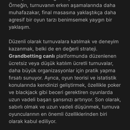
Örneğin, turnuvanın erken aşamalarında daha
muhafazakar, final masasına yaklaştıkça daha
agresif bir oyun tarzı benimsemek yaygın bir
yaklaşım.
Düzenli olarak turnuvalara katılmak ve deneyim
kazanmak, belki de en değerli strateji.
Grandbetting canlı
platformunda düzenlenen
ücretsiz veya düşük katılım ücretli turnuvalar,
daha büyük organizasyonlar için pratik yapma
fırsatı sunuyor. Ayrıca, oyun teorisi ve istatistik
konularında kendinizi geliştirmek, özellikle poker
ve blackjack gibi beceri gerektiren oyunlarda
uzun vadeli başarı şansınızı artırıyor. Son olarak,
sabırlı olmak ve uzun vadeli düşünmek, turnuva
oyuncularının en önemli özelliklerinden biri
olarak kabul ediliyor.