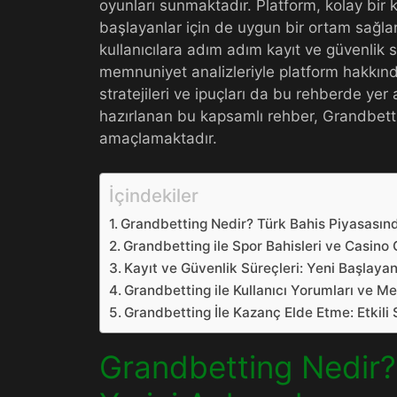
oyunları sunmaktadır. Platform, kolay bir ka
başlayanlar için de uygun bir ortam sağla
kullanıcılara adım adım kayıt ve güvenlik s
memnuniyet analizleriyle platform hakkınd
stratejileri ve ipuçları da bu rehberde yer 
hazırlanan bu kapsamlı rehber, Grandbetting
amaçlamaktadır.
İçindekiler
Grandbetting Nedir? Türk Bahis Piyasasın
Grandbetting ile Spor Bahisleri ve Casino 
Kayıt ve Güvenlik Süreçleri: Yeni Başlaya
Grandbetting ile Kullanıcı Yorumları ve M
Grandbetting İle Kazanç Elde Etme: Etkili S
Grandbetting Nedir?