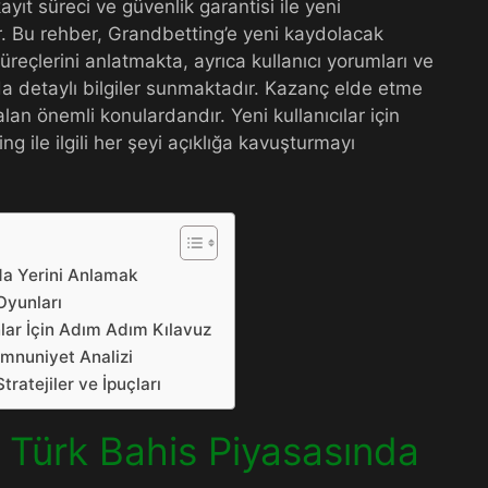
yıt süreci ve güvenlik garantisi ile yeni
r. Bu rehber, Grandbetting’e yeni kaydolacak
üreçlerini anlatmakta, ayrıca kullanıcı yorumları ve
a detaylı bilgiler sunmaktadır. Kazanç elde etme
alan önemli konulardandır. Yeni kullanıcılar için
 ile ilgili her şeyi açıklığa kavuşturmayı
da Yerini Anlamak
Oyunları
nlar İçin Adım Adım Kılavuz
emnuniyet Analizi
tratejiler ve İpuçları
 Türk Bahis Piyasasında