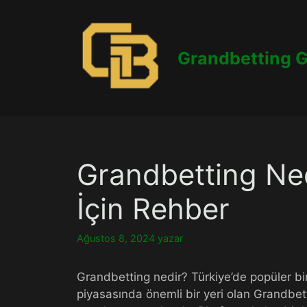
İçeriğe
atla
Grandbetting G
Grandbetting Nedi
İçin Rehber
Ağustos 8, 2024
yazar
Grandbetting nedir? Türkiye’de popüler bi
piyasasında önemli bir yeri olan Grandbetti