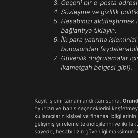
Geçerli bir e-posta adresi 
Sözleşme ve gizlilik polit
Hesabınızı aktifleştirmek 
bağlantıya tıklayın.
İlk para yatırma işleminiz
bonusundan faydalanabilir
Güvenlik doğrulamalar içi
ikametgah belgesi gibi).
Kayıt işlemi tamamlandıktan sonra,
Grand
oyunları ve bahis seçeneklerini keşfetmeye 
kullanıcıların kişisel ve finansal bilgilerin
gelişmiş şifreleme teknolojilerini ve iki fak
sayede, hesabınızın güvenliği maksimum dü