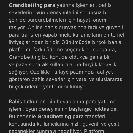
Grandbetting para
yatırma işlemleri, bahis
severlerin oyun deneyimlerini sorunsuz bir
şekilde sürdürebilmeleri için hayati önem
taşıyor. Online bahis dünyasında hızlı ve güvenli
para transferi yapabilmek, kullanıcıların en temel
ihtiyaçlarından biridir. Günümüzde birçok bahis
platformu farklı ödeme seçenekleri sunsa da,
Grandbetting bu konuda oldukça geniş bir
yelpaze sunarak kullanıcılarına büyük kolaylık
sağlıyor. Özellikle Türkiye pazarında faaliyet
gösteren bahis severler için yerel ve uluslararası
birçok ödeme yöntemi bulunuyor.
Bahis tutkunları için hesaplarına para yatırma
işlemi, oyun deneyiminin başlangıç noktasıdır.
Bu nedenle
Grandbetting para
transferi
konusunda kullanıcılarına hızlı, güvenli ve çeşitli
seçenekler sunmayı hedefliyor. Platform