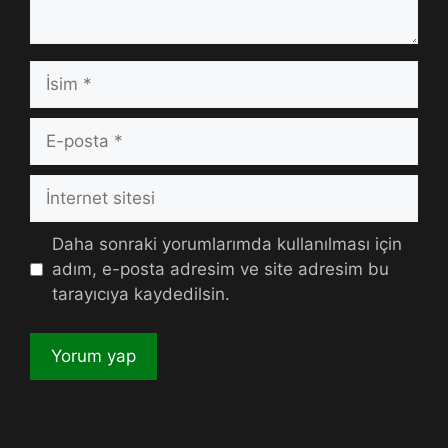
İsim
E-
posta
İnternet
sitesi
Daha sonraki yorumlarımda kullanılması için
adım, e-posta adresim ve site adresim bu
tarayıcıya kaydedilsin.