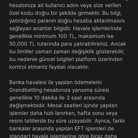
hesabınıza ait kullanıcı adını veya size verilen
özel kodu doğru bir şekilde girmektir. Bu bilgi,
yatırdığınız paranın doğru hesaba aktarılmasını
sağlayan anahtar bilgidir. Havale işlemlerinde
genellikle minimum 100 TL, maksimum ise
50.000 TL tutarında para yatırabilirsiniz. Ancak
bu limitler zaman zaman değişiklik gösterebilir,
bu nedenle güncel bilgileri platform üzerinden
kontrol etmeniz faydalı olacaktır.
Banka havalesi ile yapılan ödemelerin
Grandbetting hesabınıza yansıma süresi
genellikle 10 dakika ile 3 saat arasında
değişmektedir. Mesai saatleri içinde yapılan
işlemler daha hızlı lanırken, hafta sonu veya
resmi tatillerde bu süre uzayabilir. Ayrıca, farklı
bankalar arasında yapılan EFT işlemleri de
standart havale işlemlerine göre biraz daha