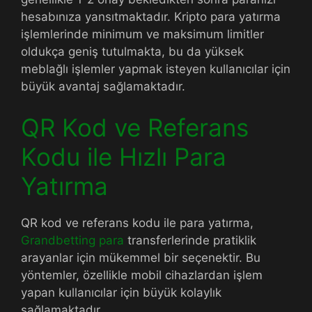
hesabınıza yansıtmaktadır. Kripto para yatırma
işlemlerinde minimum ve maksimum limitler
oldukça geniş tutulmakta, bu da yüksek
meblağlı işlemler yapmak isteyen kullanıcılar için
büyük avantaj sağlamaktadır.
QR Kod ve Referans
Kodu ile Hızlı Para
Yatırma
QR kod ve referans kodu ile para yatırma,
Grandbetting para
transferlerinde pratiklik
arayanlar için mükemmel bir seçenektir. Bu
yöntemler, özellikle mobil cihazlardan işlem
yapan kullanıcılar için büyük kolaylık
sağlamaktadır.