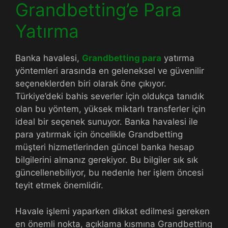
Grandbetting’e Para
Yatırma
Banka havalesi,
Grandbetting para
yatırma
yöntemleri arasında en geleneksel ve güvenilir
seçeneklerden biri olarak öne çıkıyor.
Türkiye’deki bahis severler için oldukça tanıdık
olan bu yöntem, yüksek miktarlı transferler için
ideal bir seçenek sunuyor. Banka havalesi ile
para yatırmak için öncelikle Grandbetting
müşteri hizmetlerinden güncel banka hesap
bilgilerini almanız gerekiyor. Bu bilgiler sık sık
güncellenebiliyor, bu nedenle her işlem öncesi
teyit etmek önemlidir.
Havale işlemi yaparken dikkat edilmesi gereken
en önemli nokta, açıklama kısmına Grandbetting