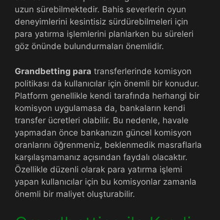
uzun sürebilmektedir. Bahis severlerin oyun
deneyimlerini kesintisiz sürdürebilmeleri için
para yatırma işlemlerini planlarken bu süreleri
göz önünde bulundurmaları önemlidir.
Grandbetting para
transferlerinde komisyon
politikası da kullanıcılar için önemli bir konudur.
Platform genellikle kendi tarafında herhangi bir
komisyon uygulamasa da, bankaların kendi
transfer ücretleri olabilir. Bu nedenle, havale
yapmadan önce bankanızın güncel komisyon
oranlarını öğrenmeniz, beklenmedik masraflarla
karşılaşmamanız açısından faydalı olacaktır.
Özellikle düzenli olarak para yatırma işlemi
yapan kullanıcılar için bu komisyonlar zamanla
önemli bir maliyet oluşturabilir.