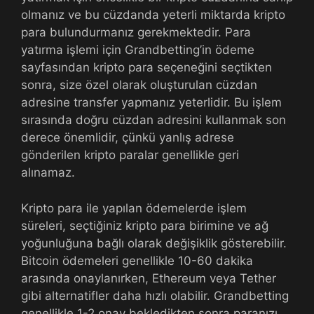
olmanız ve bu cüzdanda yeterli miktarda kripto
para bulundurmanız gerekmektedir. Para
yatırma işlemi için Grandbetting’in ödeme
sayfasından kripto para seçeneğini seçtikten
sonra, size özel olarak oluşturulan cüzdan
adresine transfer yapmanız yeterlidir. Bu işlem
sırasında doğru cüzdan adresini kullanmak son
derece önemlidir, çünkü yanlış adrese
gönderilen kripto paralar genellikle geri
alınamaz.
Kripto para ile yapılan ödemelerde işlem
süreleri, seçtiğiniz kripto para birimine ve ağ
yoğunluğuna bağlı olarak değişiklik gösterebilir.
Bitcoin ödemeleri genellikle 10-60 dakika
arasında onaylanırken, Ethereum veya Tether
gibi alternatifler daha hızlı olabilir. Grandbetting
genellikle 1-2 onay bekledikten sonra paranızı