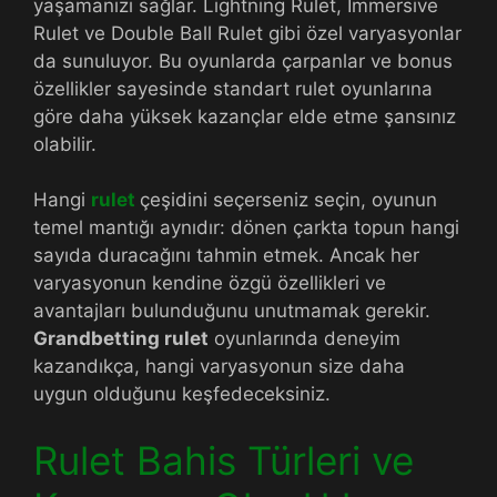
yaşamanızı sağlar. Lightning Rulet, Immersive
Rulet ve Double Ball Rulet gibi özel varyasyonlar
da sunuluyor. Bu oyunlarda çarpanlar ve bonus
özellikler sayesinde standart rulet oyunlarına
göre daha yüksek kazançlar elde etme şansınız
olabilir.
Hangi
rulet
çeşidini seçerseniz seçin, oyunun
temel mantığı aynıdır: dönen çarkta topun hangi
sayıda duracağını tahmin etmek. Ancak her
varyasyonun kendine özgü özellikleri ve
avantajları bulunduğunu unutmamak gerekir.
Grandbetting rulet
oyunlarında deneyim
kazandıkça, hangi varyasyonun size daha
uygun olduğunu keşfedeceksiniz.
Rulet Bahis Türleri ve