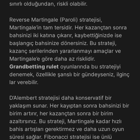
sınırlı olduğundan, riskli olabilir.
Reverse Martingale (Paroli) stratejisi,
Martingale’in tam tersidir. Her kazançtan sonra
bahsinizi iki katına çıkarır, kaybettiğinizde ise
başlangıç bahsinize dönersiniz. Bu strateji,
kazanç serilerinden yararlanmayı amaçlar ve
Martingale’e göre daha az risklidir.
Grandbetting rulet
oyunlarında bu stratejiyi
denemek, özellikle şanslı bir gündeyseniz, ilginç
lar verebilir.
D’Alembert stratejisi daha konservatif bir
yaklaşım sunar. Her kayıptan sonra bahsinizi bir
birim artırır, her kazançtan sonra bir birim
azaltırsınız. Bu strateji, Martingale kadar hızlı
bahis artışları gerektirmez ve daha uzun oyun
süresi sağlar. Fibonacci stratejisi ise ünlü