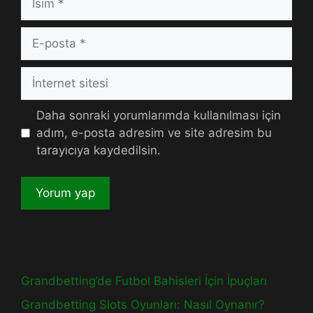
E-
posta
İnternet
sitesi
Daha sonraki yorumlarımda kullanılması için
adım, e-posta adresim ve site adresim bu
tarayıcıya kaydedilsin.
Grandbetting’de Futbol Bahisleri İçin İpuçları
Grandbetting Slots Oyunları: Nasıl Oynanır?