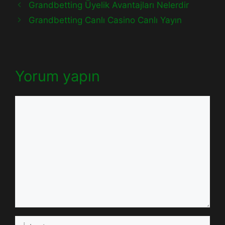
Grandbetting Üyelik Avantajları Nelerdir
Grandbetting Canlı Casino Canlı Yayın
Yorum yapın
Yorum
İsim