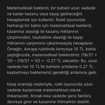
Matematiksel beklenti, bir bahsin uzun vadede
ne kadar kazanç veya kayıp getireceğini
hesaplamak için kullanılır. Rulet oyununda
herhangi bir bahis için matematiksel beklenti,
kazanma olasılığı ile kazanç miktarının
çarpımından, kaybetme olasılığı ile kayıp
miktarının çarpımının çıkarılmasıyla hesaplanır.
Örneğin, Avrupa ruletinde kırmızıya 10 TL bahis
yaptığınızda, matematiksel beklentiniz: (18/37 ×
10) – (19/37 × 10) = -0.27 TL olacaktır. Bu, uzun
vadede her 10 TL’lik bahiste ortalama 0.27 TL
kaybetmeyi beklemeniz gerektiği anlamına gelir.
Kasa avantajı nedeniyle, rulet oyununda uzun
vadede kazanmak matematiksel olarak
imkansızdır. Ancak kısa vadede şans faktörü
devreye girer ve kazanma ihtimaliniz olabilir.