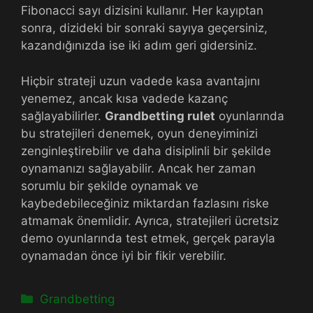
Fibonacci sayı dizisini kullanır. Her kayıptan
sonra, dizideki bir sonraki sayıya geçersiniz,
kazandığınızda ise iki adım geri gidersiniz.
Hiçbir strateji uzun vadede kasa avantajını
yenemez, ancak kısa vadede kazanç
sağlayabilirler.
Grandbetting rulet
oyunlarında
bu stratejileri denemek, oyun deneyiminizi
zenginleştirebilir ve daha disiplinli bir şekilde
oynamanızı sağlayabilir. Ancak her zaman
sorumlu bir şekilde oynamak ve
kaybedebileceğiniz miktardan fazlasını riske
atmamak önemlidir. Ayrıca, stratejileri ücretsiz
demo oyunlarında test etmek, gerçek parayla
oynamadan önce iyi bir fikir verebilir.
Kategoriler
Grandbetting