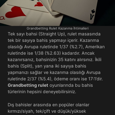
Grandbetting Rulet Kazanma İhtimalleri
Tek sayı bahsi (Straight Up), rulet masasında
tek bir sayıya bahis yapmayı içerir. Kazanma
olasılığı Avrupa ruletinde 1/37 (%2.7), Amerikan
ruletinde ise 1/38 (%2.63) kadardır. Ancak
kazanırsanız, bahsinizin 35 katını alırsınız. İkili
bahis (Split), yan yana iki sayıya bahis
yapmanızı sağlar ve kazanma olasılığı Avrupa
ruletinde 2/37 (%5.4), ödeme oranı ise 17:1’dir.
Grandbetting rulet
oyunlarında bu bahis
türlerinin hepsini deneyebilirsiniz.
Dış bahisler arasında en popüler olanlar
kırmızı/siyah, tek/çift ve düşük/yüksek