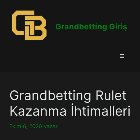
İçeriğe
atla
Grandbetting Giriş
Menü
Grandbetting Rulet
Kazanma İhtimalleri
Ekim 6, 2020
yazar