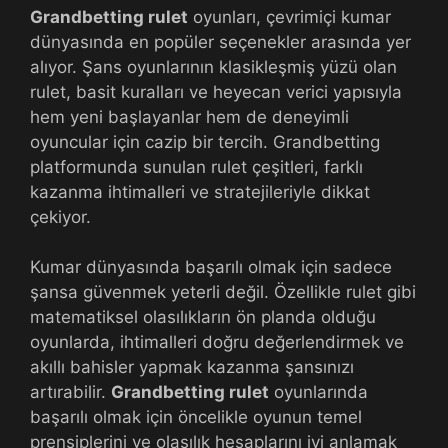
Grandbetting rulet
oyunları, çevrimiçi kumar
dünyasında en popüler seçenekler arasında yer
alıyor. Şans oyunlarının klasikleşmiş yüzü olan
rulet, basit kuralları ve heyecan verici yapısıyla
hem yeni başlayanlar hem de deneyimli
oyuncular için cazip bir tercih. Grandbetting
platformunda sunulan rulet çeşitleri, farklı
kazanma ihtimalleri ve stratejileriyle dikkat
çekiyor.
Kumar dünyasında başarılı olmak için sadece
şansa güvenmek yeterli değil. Özellikle rulet gibi
matematiksel olasılıkların ön planda olduğu
oyunlarda, ihtimalleri doğru değerlendirmek ve
akıllı bahisler yapmak kazanma şansınızı
artırabilir.
Grandbetting rulet
oyunlarında
başarılı olmak için öncelikle oyunun temel
prensiplerini ve olasılık hesaplarını iyi anlamak