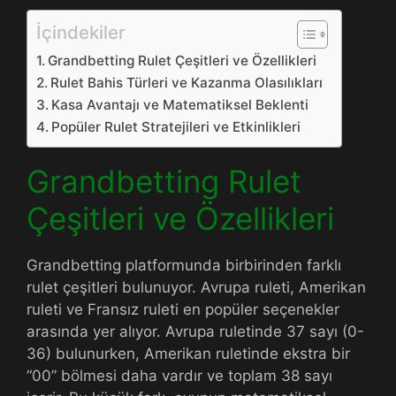
İçindekiler
Grandbetting Rulet Çeşitleri ve Özellikleri
Rulet Bahis Türleri ve Kazanma Olasılıkları
Kasa Avantajı ve Matematiksel Beklenti
Popüler Rulet Stratejileri ve Etkinlikleri
Grandbetting Rulet
Çeşitleri ve Özellikleri
Grandbetting platformunda birbirinden farklı
rulet çeşitleri bulunuyor. Avrupa ruleti, Amerikan
ruleti ve Fransız ruleti en popüler seçenekler
arasında yer alıyor. Avrupa ruletinde 37 sayı (0-
36) bulunurken, Amerikan ruletinde ekstra bir
“00” bölmesi daha vardır ve toplam 38 sayı