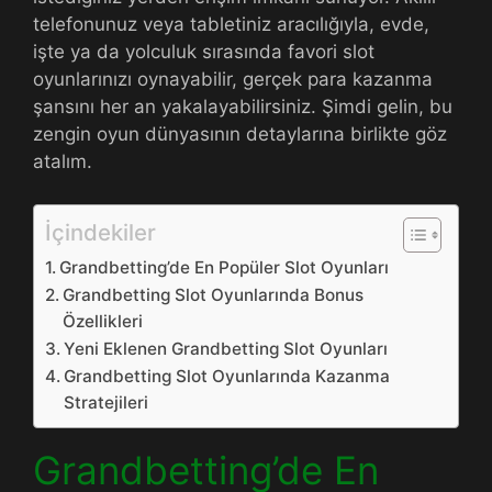
telefonunuz veya tabletiniz aracılığıyla, evde,
işte ya da yolculuk sırasında favori slot
oyunlarınızı oynayabilir, gerçek para kazanma
şansını her an yakalayabilirsiniz. Şimdi gelin, bu
zengin oyun dünyasının detaylarına birlikte göz
atalım.
İçindekiler
Grandbetting’de En Popüler Slot Oyunları
Grandbetting Slot Oyunlarında Bonus
Özellikleri
Yeni Eklenen Grandbetting Slot Oyunları
Grandbetting Slot Oyunlarında Kazanma
Stratejileri
Grandbetting’de En