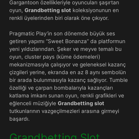
Gargantoon özellikleriyle oyuncuları şaşırtan
oyun,
Grandbetting slot
koleksiyonunun en
renkli üyelerinden biri olarak öne çıkıyor.
Pragmatic Play’in son dönemde büyük ses
getiren yapımı “Sweet Bonanza” da platformun
yeni yıldızlarından. Şeker ve meyve temalı bu
oyun, cluster pays (küme ödemeleri)
mekanizmasıyla çalışıyor ve geleneksel kazanç
çizgileri yerine, ekranda en az 8 aynı sembolün
bir arada bulunmasıyla kazanç sağlıyor. Tumble
özelliği ve çarpan bombalarıyla kazançları
katlama imkanı sunan oyun, renkli grafikleri ve
eğlenceli müziğiyle
Grandbetting slot
tutkunlarının vazgeçilmezleri arasına girmeyi
başardı.
Grandbetting Slot