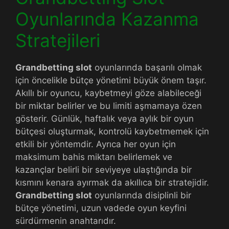
Oyunlarında Kazanma
Stratejileri
Grandbetting slot
oyunlarında başarılı olmak
için öncelikle bütçe yönetimi büyük önem taşır.
Akıllı bir oyuncu, kaybetmeyi göze alabileceği
bir miktar belirler ve bu limiti aşmamaya özen
gösterir. Günlük, haftalık veya aylık bir oyun
bütçesi oluşturmak, kontrolü kaybetmemek için
etkili bir yöntemdir. Ayrıca her oyun için
maksimum bahis miktarı belirlemek ve
kazançlar belirli bir seviyeye ulaştığında bir
kısmını kenara ayırmak da akıllıca bir stratejidir.
Grandbetting slot
oyunlarında disiplinli bir
bütçe yönetimi, uzun vadede oyun keyfini
sürdürmenin anahtarıdır.