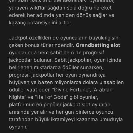
yer alan “Jack and the Beanstalk” oyununda,
yürüyen wild’lar sağdan sola doğru hareket
ederek her adımda yeniden dönüş sağlar ve
kazanç potansiyelini artırır.
Jackpot özellikleri de oyuncuların büyük ilgisini
çeken bonus türlerindendir.
Grandbetting slot
oyunlarında hem sabit hem de progresif
jackpotlar bulunur. Sabit jackpotlar, oyun içinde
belirlenen miktarlarda ödüller sunarken,
progresif jackpotlar her oyun oynandıkça
büyüyen ve bazen milyonlarca dolara ulaşabilen
ödüller vaat eder. “Divine Fortune”, “Arabian
Nights” ve “Hall of Gods” gibi oyunlar,
platformun en popüler jackpot slot oyunları
arasında yer alır ve her gün binlerce oyuncu
tarafından büyük ikramiyeyi kazanma umuduyla
oynanır.