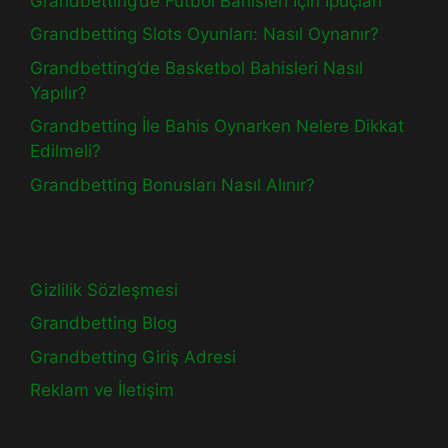
Grandbetting’de Futbol Bahisleri İçin İpuçları
Grandbetting Slots Oyunları: Nasıl Oynanır?
Grandbetting’de Basketbol Bahisleri Nasıl
Yapılır?
Grandbetting İle Bahis Oynarken Nelere Dikkat
Edilmeli?
Grandbetting Bonusları Nasıl Alınır?
Gizlilik Sözleşmesi
Grandbetting Blog
Grandbetting Giriş Adresi
Reklam ve İletişim