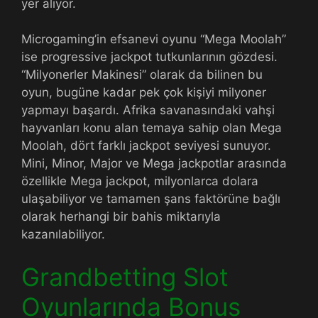
yer alıyor.
Microgaming’in efsanevi oyunu “Mega Moolah”
ise progressive jackpot tutkunlarının gözdesi.
“Milyonerler Makinesi” olarak da bilinen bu
oyun, bugüne kadar pek çok kişiyi milyoner
yapmayı başardı. Afrika savanasındaki vahşi
hayvanları konu alan temaya sahip olan Mega
Moolah, dört farklı jackpot seviyesi sunuyor.
Mini, Minor, Major ve Mega jackpotlar arasında
özellikle Mega jackpot, milyonlarca dolara
ulaşabiliyor ve tamamen şans faktörüne bağlı
olarak herhangi bir bahis miktarıyla
kazanılabiliyor.
Grandbetting Slot
Oyunlarında Bonus