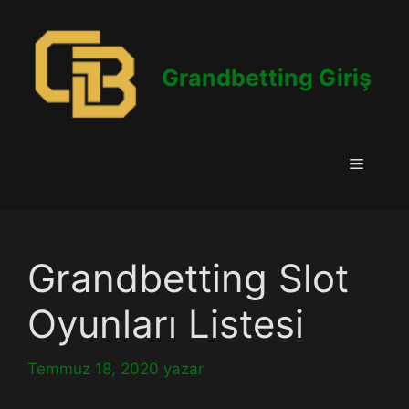
İçeriğe
atla
Grandbetting Giriş
Menü
Grandbetting Slot
Oyunları Listesi
Temmuz 18, 2020
yazar