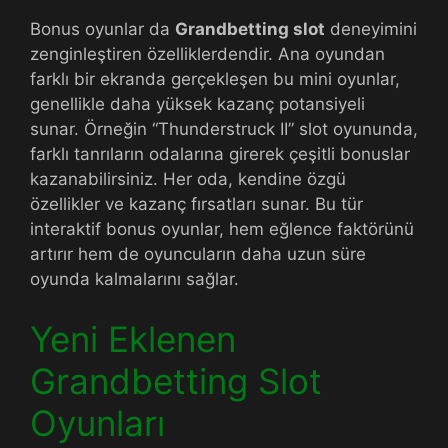
Bonus oyunlar da
Grandbetting slot
deneyimini
zenginleştiren özelliklerdendir. Ana oyundan
farklı bir ekranda gerçekleşen bu mini oyunlar,
genellikle daha yüksek kazanç potansiyeli
sunar. Örneğin “Thunderstruck II” slot oyununda,
farklı tanrıların odalarına girerek çeşitli bonuslar
kazanabilirsiniz. Her oda, kendine özgü
özellikler ve kazanç fırsatları sunar. Bu tür
interaktif bonus oyunlar, hem eğlence faktörünü
artırır hem de oyuncuların daha uzun süre
oyunda kalmalarını sağlar.
Yeni Eklenen
Grandbetting Slot
Oyunları