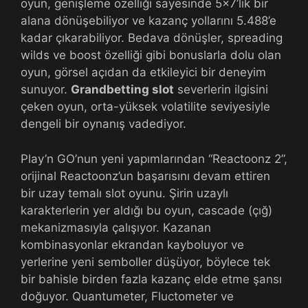
oyun, genişleme özelliği sayesinde 5×7’lik bir
alana dönüşebiliyor ve kazanç yollarını 5.488’e
kadar çıkarabiliyor. Bedava dönüşler, spreading
wilds ve boost özelliği gibi bonuslarla dolu olan
oyun, görsel açıdan da etkileyici bir deneyim
sunuyor.
Grandbetting slot
severlerin ilgisini
çeken oyun, orta-yüksek volatilite seviyesiyle
dengeli bir oynanış vadediyor.
Play’n GO’nun yeni yapımlarından “Reactoonz 2”,
orijinal Reactoonz’un başarısını devam ettiren
bir uzay temalı slot oyunu. Şirin uzaylı
karakterlerin yer aldığı bu oyun, cascade (çığ)
mekanizmasıyla çalışıyor. Kazanan
kombinasyonlar ekrandan kayboluyor ve
yerlerine yeni semboller düşüyor, böylece tek
bir bahisle birden fazla kazanç elde etme şansı
doğuyor. Quantumeter, Fluctometer ve