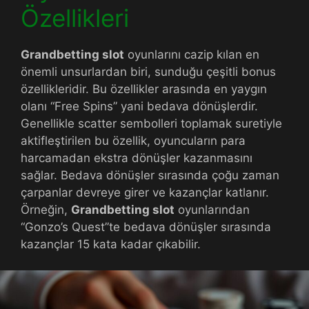
Özellikleri
Grandbetting slot
oyunlarını cazip kılan en
önemli unsurlardan biri, sunduğu çeşitli bonus
özellikleridir. Bu özellikler arasında en yaygın
olanı “Free Spins” yani bedava dönüşlerdir.
Genellikle scatter sembolleri toplamak suretiyle
aktifleştirilen bu özellik, oyuncuların para
harcamadan ekstra dönüşler kazanmasını
sağlar. Bedava dönüşler sırasında çoğu zaman
çarpanlar devreye girer ve kazançlar katlanır.
Örneğin,
Grandbetting slot
oyunlarından
“Gonzo’s Quest”te bedava dönüşler sırasında
kazançlar 15 kata kadar çıkabilir.