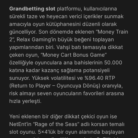
Grandbetting slot
platformu, kullanıcılarına
sürekli taze ve heyecan verici içerikler sunmak
amacıyla oyun kütüphanesini düzenli olarak
güncelliyor. Son dönemde eklenen “Money Train
2”, Relax Gaming’in büyük beğeni toplayan
yapımlarından biri. Vahşi batı temasıyla dikkat
çeken oyun, “Money Cart Bonus Game”
özelliğiyle oyunculara ana bahislerinin 50.000
katına kadar kazanç sağlama potansiyeli
sunuyor. Yüksek volatilitesi ve %96.40 RTP
(Return to Player – Oyuncuya Dönüş) oranıyla,
risk almayı seven oyuncuların favorileri arasına
hızla yerleşti.
Yeni eklenen bir diğer dikkat çekici oyun ise
NetEnt’in “Rage of the Seas” adlı korsan temalı
slot oyunu. 5×4’lük bir oyun alanında başlayan