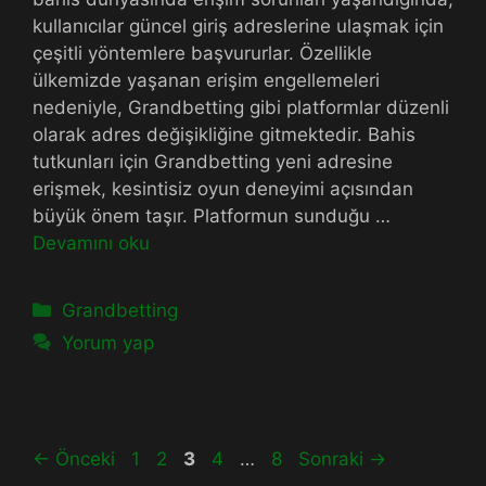
kullanıcılar güncel giriş adreslerine ulaşmak için
çeşitli yöntemlere başvururlar. Özellikle
ülkemizde yaşanan erişim engellemeleri
nedeniyle, Grandbetting gibi platformlar düzenli
olarak adres değişikliğine gitmektedir. Bahis
tutkunları için Grandbetting yeni adresine
erişmek, kesintisiz oyun deneyimi açısından
büyük önem taşır. Platformun sunduğu …
Devamını oku
Kategoriler
Grandbetting
Yorum yap
Sayfa
Sayfa
Sayfa
Sayfa
Sayfa
←
Önceki
1
2
3
4
…
8
Sonraki
→