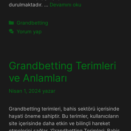
durulmaktadır. …
Devamını oku
Kategoriler
Grandbetting
Yorum yap
Grandbetting Terimleri
ve Anlamları
Nisan 1, 2024
yazar
Grandbetting terimleri, bahis sektörü içerisinde
hayati öneme sahiptir. Bu terimler, kullanıcıların
site içerisinde daha etkin ve bilinçli hareket
etmelerini sağlar. ‘Grandbetting Terimleri: Bahis