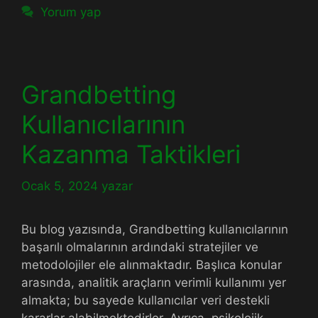
Yorum yap
Grandbetting
Kullanıcılarının
Kazanma Taktikleri
Ocak 5, 2024
yazar
Bu blog yazısında, Grandbetting kullanıcılarının
başarılı olmalarının ardındaki stratejiler ve
metodolojiler ele alınmaktadır. Başlıca konular
arasında, analitik araçların verimli kullanımı yer
almakta; bu sayede kullanıcılar veri destekli
kararlar alabilmektedirler. Ayrıca, psikolojik