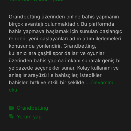
Grandbetting üzerinden online bahis yapmanın
birçok avantajı bulunmaktadır. Bu platformda
bahis yapmaya başlamak için sunulan başlangıç
rehberi, yeni başlayanları adım adım ilerlemeleri
konusunda yönlendirir. Grandbetting,
kullanıcılara çeşitli spor dalları ve oyunlar
üzerinden bahis yapma imkanı sunarak geniş bir
yelpazede seçenekler sunar. Kolay kullanımı ve
anlaşılır arayüzü ile bahisçiler, istedikleri
bahisleri hızlı ve etkili bir şekilde …
Devamını
oku
Kategoriler
Grandbetting
Yorum yap